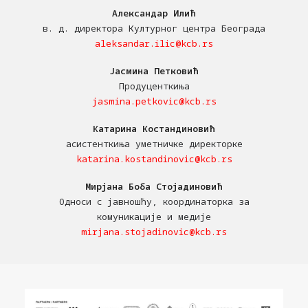
Александар Илић
в. д. директора Културног центра Београда
aleksandar.ilic@kcb.rs
Јасмина Петковић
Продуценткиња
jasmina.petkovic@kcb.rs
Катарина Костандиновић
асистенткиња уметничке директорке
katarina.kostandinovic@kcb.rs
Мирјана Боба Стојадиновић
Односи с јавношћу, координаторка за
комуникације и медије
mirjana.stojadinovic@kcb.rs