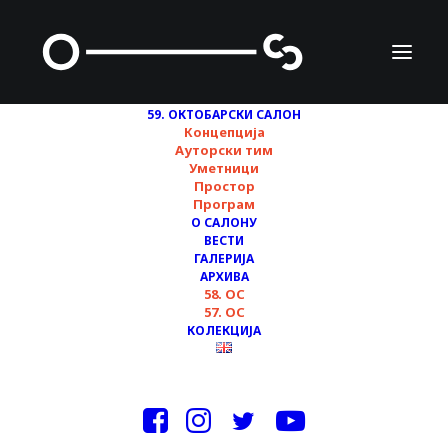
59. ОКТОБАРСКИ САЛОН
Концепција
Ауторски тим
Уметници
Простор
Програм
ТРЕСТИ: дрмањем
О САЛОНУ
ВЕСТИ
извести из стања
ГАЛЕРИЈА
АРХИВА
мировања или Шок
58. ОС
57. ОС
задруга на 59.
КОЛЕКЦИЈА
Октобарском салону
02/08/2022