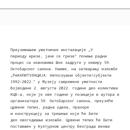
Преузимањем уметничке инсталациј
е „У
периоду
кризе
, јаче се гризе
”
почиње радни
процес са члановима Шок задруге у оквиру 59.
Октобарског салона. Наиме, на затварању изложбе
„РеКАПИТУЛАЦИЈА: Непослушни објекти/субјекти
1992–2022.” у Музеју савремене уметности
Војводине 2. августа 2022. године део колектива
КЦБ-а, који је ове године у позицији и аутора и
организатора 59. Октобарског салона, преузеће
црвени тепих, радна одела, прахере
и
ко
н
струкцију
за трешење које ће бити
део
овогоди
ш
ње
изложбе. Црвени тепих ће бити
постављен у Културном центру Београда веома