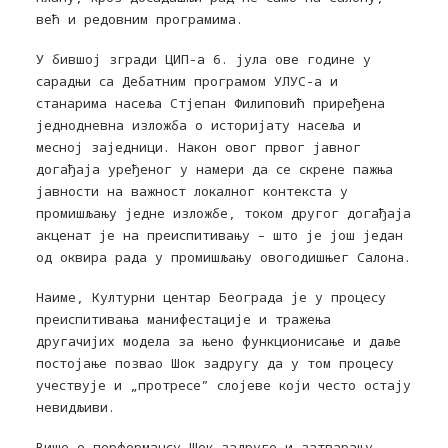
већ и редовним програмима.
У бившој згради ЦИП-а 6. јула ове године у
сарадњи са Дебатним
програмом УЛУС-а и
станарима насеља Стјепан Филиповић приређена
једнодневна изложба о историјату насеља и
месној заједници.
Након овог првог јавног
догађаја уређеног у намери да се скрене пажња
јавности
на важност локалног контекста у
промишљању једне изложбе, током другог догађаја
акценат је на преиспитивању – што је још један
од оквира рада у промишљању овогодишњег Салона.
Наиме, Културни центар Београда је у процесу
преиспитивања манифестације и тражења
другачијих модела за њено функционисање и даље
постојање позвао Шок задругу да у том процесу
учествује и „протресе” слојеве који често остају
невидљиви.
Више о перформансу Шок задруге и затварању