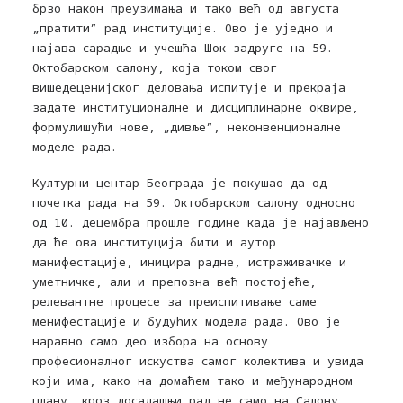
брзо након преузимања и тако већ од августа
„пратити” рад институције. Ово је уједно и
најава сарадње и учешћа Шок задруге на 59.
Октобарском салону, која током свог
вишедеценијског деловања испитује и прекраја
задате институционалне и дисциплинарне оквире,
формулишући нове, „дивље”, неконвенционалне
моделе рада.
Културни центар Београда је покушао да од
почетка рада на 59. Октобарском салону односно
од 10. децембра прошле године када је најављено
да ће ова институција бити и аутор
манифестације, иницира радне, истраживачке и
уметничке, али и препозна већ постојеће,
релевантне процесе за преиспитивање саме
менифестације и будућих модела рада. Ово је
наравно само део избор
а
на основу
професионалног искуства самог колектива и увида
који има, како на домаћем тако и међународном
плану, кроз досадашњи рад не само на Салону,