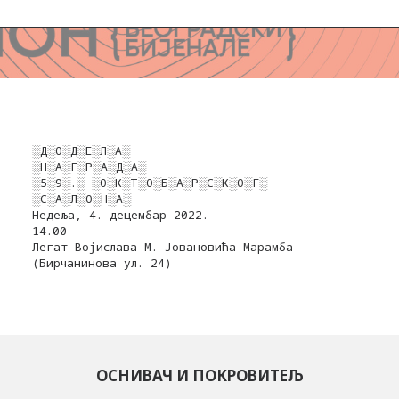
░Д░О░Д░Е░Л░А░
░Н░А░Г░Р░А░Д░А░
░5░9░.░ ░О░К░Т░О░Б░А░Р░С░К░О░Г░
░С░А░Л░О░Н░А░
Недеља, 4. децембар 2022.
14.00
Легат Војислава М. Јовановића Марамба
(Бирчанинова ул. 24)
ОСНИВАЧ И ПОКРОВИТЕЉ