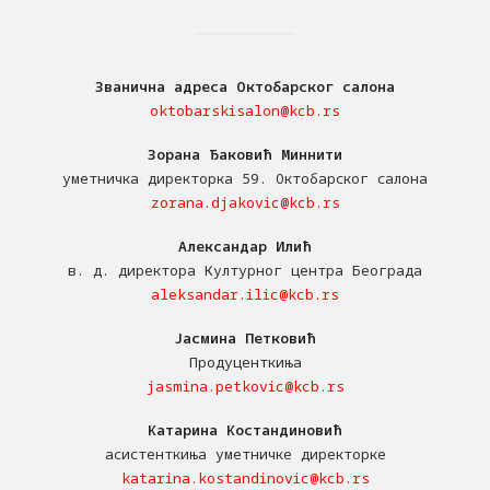
Званична адреса Октобарског салона
oktobarskisalon@kcb.rs
Зорана Ђаковић Миннити
уметничка директорка 59. Октобарског салона
zorana.djakovic@kcb.rs
Александар Илић
в. д. директора Културног центра Београда
aleksandar.ilic@kcb.rs
Јасмина Петковић
Продуценткиња
jasmina.petkovic@kcb.rs
Катарина Костандиновић
асистенткиња уметничке директорке
katarina.kostandinovic@kcb.rs