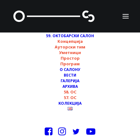
59. ОКТОБАРСКИ САЛОН
Концепција
Ауторски тим
Уметници
Простор
Програм
О САЛОНУ
ВЕСТИ
ГАЛЕРИЈА
Додела награда 59.
АРХИВА
58. ОС
Октобарског салона
57. ОС
КОЛЕКЦИЈА
03/12/2022