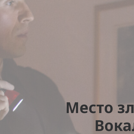
Место з
Вока