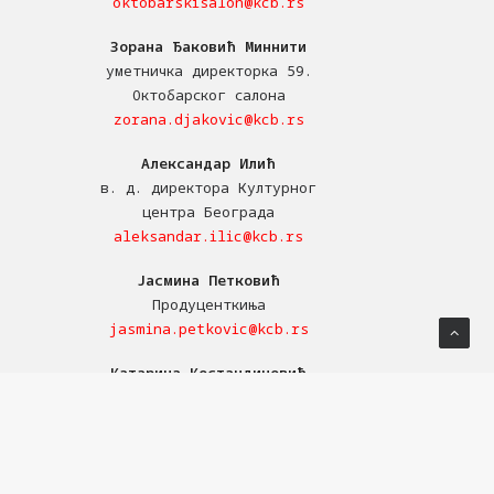
oktobarskisalon@kcb.rs
Зорана Ђаковић Миннити
уметничка директорка 59.
Октобарског салона
zorana.djakovic@kcb.rs
Александар Илић
в. д. директора Културног
центра Београда
aleksandar.ilic@kcb.rs
Јасмина Петковић
Продуценткиња
jasmina.petkovic@kcb.rs
Катарина Костандиновић
асистенткиња уметничке
директорке
katarina.kostandinovic@kcb.rs
Мирјана Боба Стојадиновић