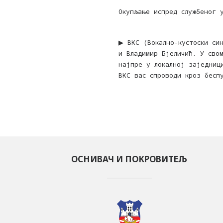
Окупљање испред службеног 
▶︎ ВКС (Вокално-кустоски с
и Владимир Бјеличић. У сво
најпре у локалној заједниц
ВКС вас спроводи кроз бесп
ОСНИВАЧ И ПОКРОВИТЕЉ