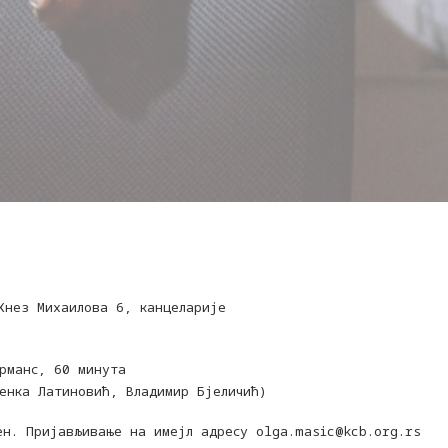
.
Кнез Михаилова 6, канцеларије
рманс, 60 минута
Сенка Латиновић, Владимир Бјеличић)
ен. Пријављивање на имејл адресу
olga.masic@kcb.org.rs