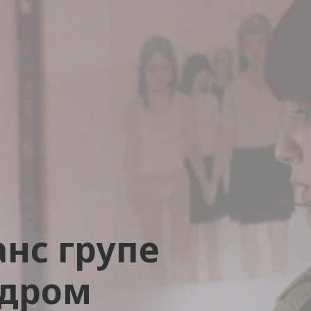
нс групе
ндром