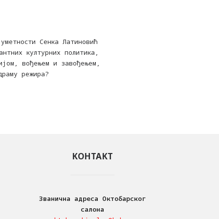
 уметности Сенка Латиновић
антних културних политика,
ијом, вођењем и завођењем,
драму режира?
КОНТАКТ
Званична адреса Октобарског
салона