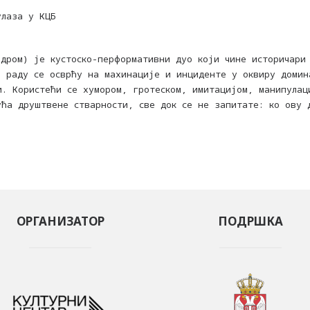
улаза у КЦБ
индром) је кустоско-перформативни дуо који чине историчари
м раду се осврћу на махинације и инциденте у оквиру домин
и. Користећи се хумором, гротеском, имитацијом, манипулац
ућа друштвене стварности, све док се не запитате: ко ову 
ОРГАНИЗАТОР
ПОДРШКА