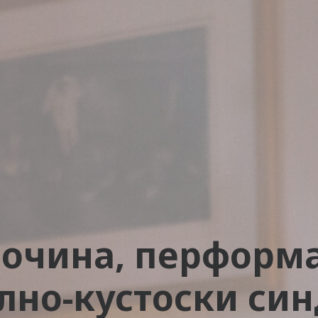
лочина, перформа
лно-кустоски си