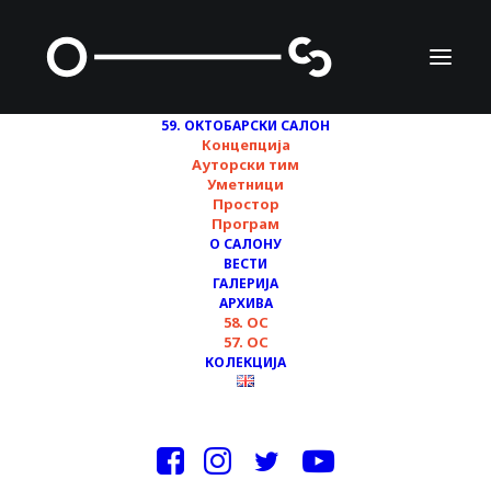
59. ОКТОБАРСКИ САЛОН
Концепција
Ауторски тим
Уметници
Простор
Програм
О САЛОНУ
ВЕСТИ
ПОЗИВ ЗА УЧЕШЋЕ
ГАЛЕРИЈА
АРХИВА
НА РАДИОНИЦИ 59.
58. ОС
57. ОС
ОС
КОЛЕКЦИЈА
12/10/2022