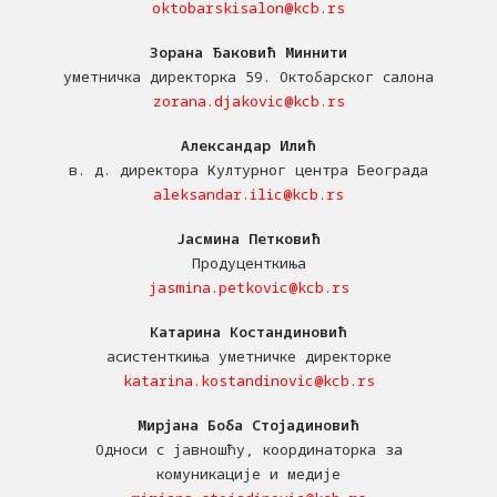
oktobarskisalon@kcb.rs
Зорана Ђаковић Миннити
уметничка директорка 59. Октобарског салона
zorana.djakovic@kcb.rs
Александар Илић
в. д. директора Културног центра Београда
aleksandar.ilic@kcb.rs
Јасмина Петковић
Продуценткиња
jasmina.petkovic@kcb.rs
Катарина Костандиновић
асистенткиња уметничке директорке
katarina.kostandinovic@kcb.rs
Мирјана Боба Стојадиновић
Односи с јавношћу, координаторка за
комуникације и медије