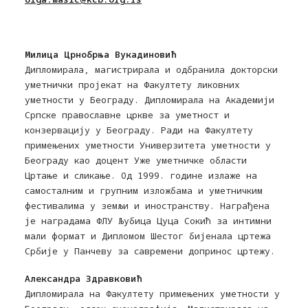
Милица Црнобрња Вукадиновић
Дипломирала, магистрирала и одбранила докторски
уметнички пројекат на Факултету ликовних
уметности у Београду. Дипломирала на Академији
Српске православне цркве за уметност и
конзервацију у Београду. Ради на Факултету
примењених уметности Универзитета уметности у
Београду као доцент Уже уметничке области
Цртање и сликање. Од 1999. године излаже на
самосталним и групним изложбама и уметничким
фестивалима у земљи и иностранству. Награђена
је наградама ФЛУ Љубица Цуца Сокић за интимни
мали формат и Дипломом Шестог бијенала цртежа
Србије у Панчеву за савремени допринос цртежу.
Александра Здравковић
Дипломирала на Факултету примењених уметности у