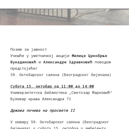
Позив за јавност
Учешће у уметничкој акцији
Милице Црнобрње
Вукадиновић
и
Александре Здравковић
поводом
предстојећег
59. Октобарског салона (Београдског бијенала)
Субота 15. октобар од 11:00 до 14:00
Универзитетска библиотека „Светозар Марковић“
Булевар краља Александра 71
Држава почива на просвети II
У оквиру 59. Октобарског салона (Београдског
бијенала) у суботу 15. октобра у амбијенту