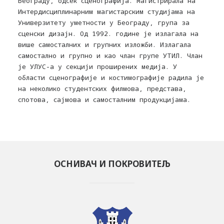
Београду, одсек сценографија. Магистрирала на
Интердисциплинарним магистарским студијама на
Универзитету уметности у Београду, група за
сценски дизајн. Од 1992. године је излагала на
више самосталних и групних изложби. Излагала
самостално и групно и као члан групе УТИЛ. Члан
је УЛУС-а у секцији проширених медија. У
области сценографије и костимографије радила је
на неколико студентских филмова, представа,
спотова, сајмова и самосталним продукцијама.
ОСНИВАЧ И ПОКРОВИТЕЉ