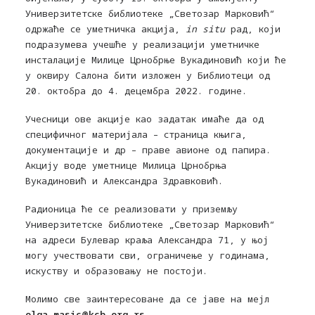
Универзитетске библиотеке „Светозар Марковић“
одржаће се уметничка акција,
in situ
рад, који
подразумева учешће у реализацији уметничке
инсталације Милице Црнобрње Вукадиновић који ће
у оквиру Салона бити изложен у Библиотеци од
20. октобра до 4. децембра 2022. године.
Учесници ове акције као задатак имаће да од
специфичног материјала – страница књига,
документације и др – праве авионе од папира.
Акцију воде уметнице Милица Црнобрња
Вукадиновић и Александра Здравковић.
Радионица ће се реализовати у приземљу
Универзитетске библиотеке „Светозар Марковић“
на адреси Булевар краља Александра 71, у њој
могу учествовати сви, ограничење у годинама,
искуству и образовању не постоји.
Молимо све заинтересоване да се јаве на мејл
olga.masic@kcb.org.rs