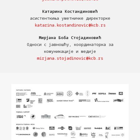
Катарина Костандиновић
асистенткиња уметничке директорке
katarina.kostandinovic@kcb.rs
Мирјана Боба Стојадиновић
Односи с јавношћу, координаторка за
комуникације и медије
mirjana.stojadinovic@kcb.rs