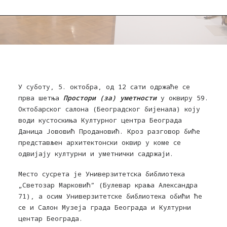
У суботу, 5. октобра, од 12 сати одржаће се
прва шетња
Простори (за) уметности
у оквиру 59.
Октобарског салона (Београдског бијенала) коју
води кустоскиња Културног центра Београда
Даница Јововић Продановић. Кроз разговор биће
представљен архитектонски оквир у коме се
одвијају културни и уметнички садржаји.
Место сусрета је Универзитетска библиотека
„Светозар Марковић” (Булевар краља Александра
71), а осим Универзитетске библиотека обићи ће
се и Салон Музеја града Београда и Културни
центар Београда.