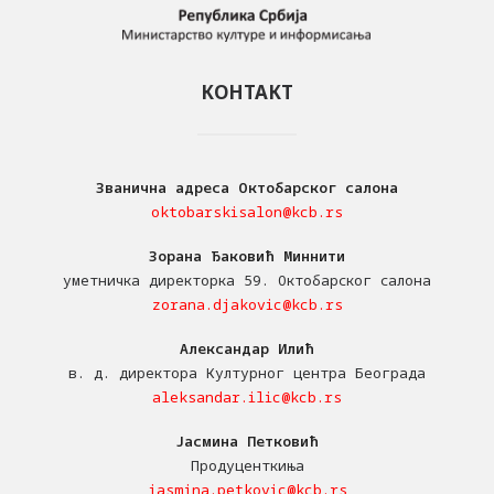
КОНТАКТ
Званична адреса Октобарског салона
oktobarskisalon@kcb.rs
Зорана Ђаковић Миннити
уметничка директорка 59. Октобарског салона
zorana.djakovic@kcb.rs
Александар Илић
в. д. директора Културног центра Београда
aleksandar.ilic@kcb.rs
Јасмина Петковић
Продуценткиња
jasmina.petkovic@kcb.rs