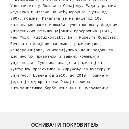
Унверзитета у Болоњи и Сарајеву. Ради у разним
медијима и излаже на међународној сцени од
2007. године. Излагала је на више од 100
интернационалних изложби, учествовала у бројним
умјетничким резиденцијалним програмима (ISCP,
New York; Kulturkontakt, Беч; Museums Quartier,
Беч) и на бројним панелима, радионицама,
конференцијама, симпозијумима. Њени радови су
дио многих приватних и јавних колекција
умјетности. Суоснивачица је и радила је на
културним пројектима у Удружењу за културу и
умјетност Црвена од 2010. до 2019. године и
једна је од креаторки Онлајн архива
Антифашистичке борбе жена БиХ и Југославије.
ОСНИВАЧ И ПОКРОВИТЕЉ