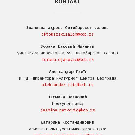
КОНТАКТ
Званична адреса Октобарског салона
oktobarskisalon@kcb.rs
Зорана Ђаковић Миннити
уметничка директорка 59. Октобарског салона
zorana.djakovic@kcb.rs
Александар Илић
в. д. директора Културног центра Београда
aleksandar.ilic@kcb.rs
Јасмина Петковић
Продуценткиња
jasmina.petkovic@kcb.rs
Катарина Костандиновић
асистенткиња уметничке директорке