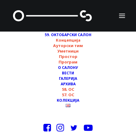
59. ОКТОБАРСКИ САЛОН
Концепција
Ауторски тим
Уметници
Простор
Програм
О САЛОНУ
ВЕСТИ
Разговор о књизи
ГАЛЕРИЈА
АРХИВА
OUT HERE Аделе
58. ОС
57. ОС
Јушић
КОЛЕКЦИЈА
28/11/2022