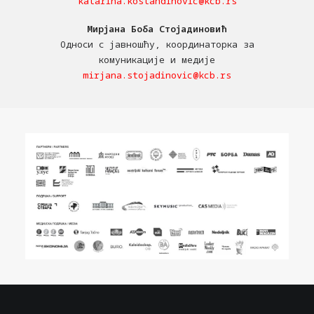
katarina.kostandinovic@kcb.rs
Мирјана Боба Стојадиновић
Односи с јавношћу, координаторка за
комуникације и медије
mirjana.stojadinovic@kcb.rs