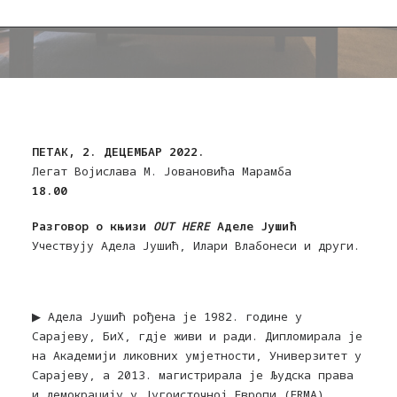
ПЕТАК, 2. ДЕЦЕМБАР 2022.
Легат Војислава М. Јовановића Марамба
18.00
Разговор о књизи
OUT HERE
Аделе Јушић
Учествују Адела Јушић, Илари Влабонеси и други.
▶︎ Адела Јушић рођена је 1982. године у
Сарајеву, БиХ, гдје живи и ради. Дипломирала је
на Академији ликовних умјетности, Универзитет у
Сарајеву, а 2013. магистрирала је Људска права
и демокрацију у Југоисточној Европи (ERMA),