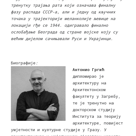
тренутку трајања рата који означава финалну
фазу распада СССР-а, али и једну од кључних
точака у трајекторији меланколије љевице на
локацији гђе се 1944. одигравало финално
ослобађање Београда од стране војске коју су
већим дијелом сачињавали Руси и Украјинци.
Биографије
:
Aнтонио Гргић
дипломирао је
архитектуру на
Архитектонском
факултету у Загребу,
те је тренутно на
докторском студију
Института за теорију
архитектуре, повијест
умјетности и културне студије у Гразу. У