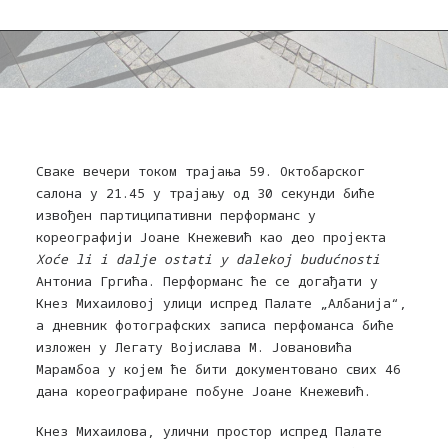
Сваке вечери током трајања 59. Октобарског
салона у 21.45 у трајању од 30 секунди биће
извођен партиципативни перформанс у
кореографији Јоане Кнежевић као део пројекта
Xoće li i dalje ostati y dalekoj budućnosti
Антониа Гргића. Перформанс ће се догађати у
Кнез Михаиловој улици испред Палате „Албанија“,
а дневник фотографских записа перфоманса биће
изложен у Легату Војислава М. Јовановића
Марамбоа у којем ће бити документовано свих 46
дана кореографиране побуне Јоане Кнежевић.
Кнез Михаилова, улични простор испред Палате