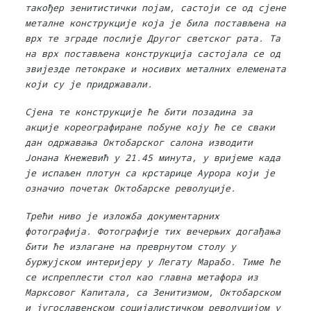
такођер зенитистички појам, састоји се од сјене
металне конструкције која је била постављена на
врх те зграде послије Другог светског рата. Та
на врх постављена конструкција састојала се од
звијезде петокраке и носивих металних елемената
који су је придржавали.
Сјена те конструкције ће бити позадина за
акције кореографиране побуне коју ће се сваки
дан одржавања Октобарског салона изводити
Јонана Кнежевић у 21.45 минута, у вријеме када
је испаљен плотун са крстарице Аурора који је
означио почетак Октобарске револуције.
Трећи ниво је изложба документарних
фотографија. Фотографије тих вечерњих догађања
бити ће излагане на преврнутом столу у
буржујском интеријеру у Легату Марабо. Тиме ће
се испреплести стол као главна метафора из
Марксовог Капитала, са Зенитизмом, Октобарском
и југославенском социјалистичком револуцијом у