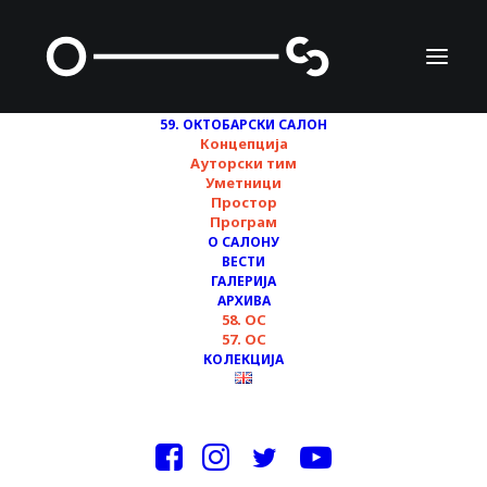
59. ОКТОБАРСКИ САЛОН
Концепција
Ауторски тим
Уметници
Простор
59. Октобарски салон
Програм
О САЛОНУ
- Београдски
ВЕСТИ
ГАЛЕРИЈА
бијенале 2022:
АРХИВА
58. ОС
ПЕРФОРМАНС "Xoće
57. ОС
КОЛЕКЦИЈА
li i dalje ostati y
dalekoj budućnosti"
18/10/2022