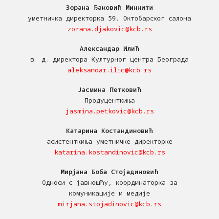
Зорана Ђаковић Миннити
уметничка директорка 59. Октобарског салона
zorana.djakovic@kcb.rs
Александар Илић
в. д. директора Културног центра Београда
aleksandar.ilic@kcb.rs
Јасмина Петковић
Продуценткиња
jasmina.petkovic@kcb.rs
Катарина Костандиновић
асистенткиња уметничке директорке
katarina.kostandinovic@kcb.rs
Мирјана Боба Стојадиновић
Односи с јавношћу, координаторка за
комуникације и медије
mirjana.stojadinovic@kcb.rs