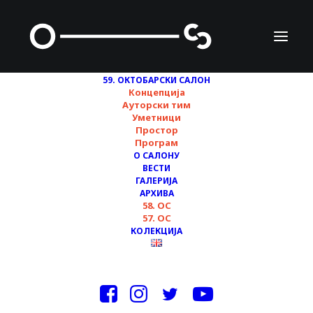
59. ОКТОБАРСКИ САЛОН
Концепција
Picture1
Ауторски тим
Уметници
Home
vesti
Простор
59. ОКТОБАРСКИ САЛОН - ОТВАРАЊЕ #5
Програм
Picture1
О САЛОНУ
ВЕСТИ
ГАЛЕРИЈА
АРХИВА
58. ОС
57. ОС
КОЛЕКЦИЈА