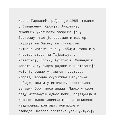
Марко Тирнанић, рођен је 1985. године
у Смедереву, Србија. Академију
ликовних уметности завршио је у
Београду, где је завршио и мастер
студије на Одсеку за сликарство.
Активно излаже како у Србији, тако и у
иностранству, на Тајланду, у
Хрватској, Босни, Аустрији, Холандији.
Запажени су видео радови и инсталације
које је радио у јавном простору,
испред Народне скупштине Републике
Србије, али и у интимним просторима,
за мали број посетилаца. Марко у свом
раду истражује однос моћи, појединца и
државе, однос доминантног и пониженог,
надзираних кретања, контроле и
слобода. Његове поставке увек укључују