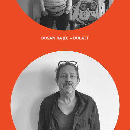
DUŠAN RAJIĆ – DULAIT