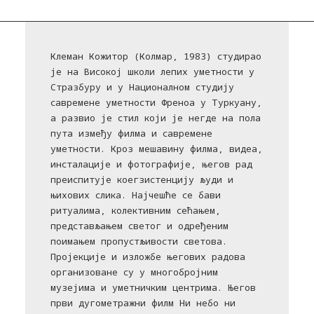
Клеман Кожитор (Колмар, 1983) студирао
је на Високој школи лепих уметности у
Стразбуру и у Националном студију
савремене уметности Френоа у Туркуану,
а развио је стил који је негде на пола
пута између филма и савремене
уметности. Кроз мешавину филма, видеа,
инсталације и фотографије, његов рад
преиспитује коегзистенцију људи и
њихових слика. Најчешће се бави
ритуалима, колективним сећањем,
представљањем светог и одређеним
поимањем пропустљивости светова.
Пројекције и изложбе његових радова
организоване су у многобројним
музејима и уметничким центрима. Његов
први дугометражни филм Ни небо ни