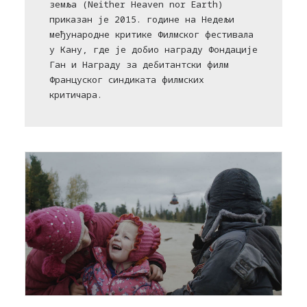
земља (Neither Heaven nor Earth)
приказан је 2015. године на Недељи
међународне критике Филмског фестивала
у Кану, где је добио награду Фондације
Ган и Награду за дебитантски филм
Француског синдиката филмских
критичара.