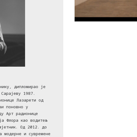
нику, дипломирао је
 Сарајеву 1987.
ионице Лазарети од
ви поновно у
ду Арт радионице
ја Флора као водитељ
мјетник. Од 2012. до
а модерне и сувремене