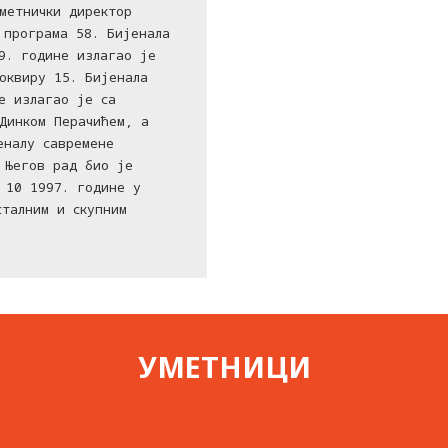
метнички директор
 програма 58. Бијенала
9. године излагао је
оквиру 15. Бијенала
е излагао је са
 Динком Перачићем, а
еналу савремене
 Његов рад био је
 10 1997. године у
сталним и скупним
УМЕТНИЦИ