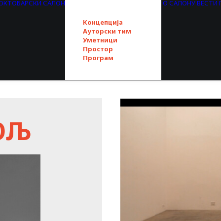
. ОКТОБАРСКИ САЛОН
О САЛОНУ
ВЕСТИ
Концепција
Ауторски тим
Уметници
Простор
Програм
ОЉ