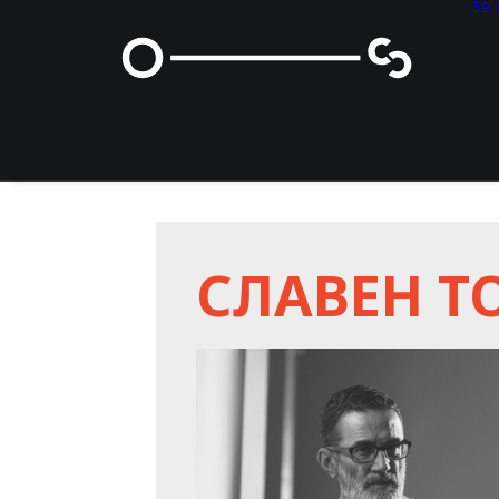
59
СЛАВЕН Т