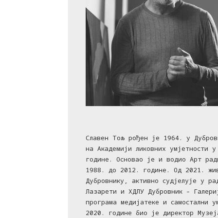
Славен Тољ рођен је 1964. у Дубров
на Академији ликовних умјетности у
године. Основао је и водио Арт рад
1988. до 2012. године. Од 2021. жи
Дубровнику, активно судјелује у ра
Лазарети и ХДЛУ Дубровник – Галери
програма медијатеке и самостални у
2020. године био је директор Музеј