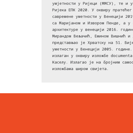
умјетности у Ријеци (ММСУ), те и у
Ријека ЕПК 2020. У оквиру пратећег
савремене уметности у Венецији 201
са Маријаном и Извором Пенде, а у 
архитектуре у венецији 2016. годин
Мирандом Вељачић, Емином Вишнић и
представљао је Хрватску на 51. Биј
уметности у Венецији 2005. године.
излаган у оквиру изложбе documenta
Каселу. Излагао је на бројним само
изложбама широм свијета.