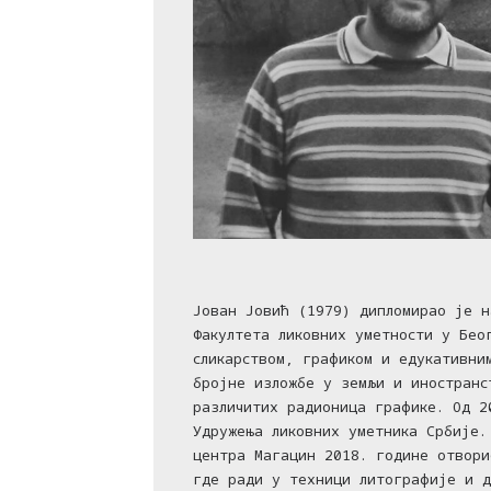
Јован Јовић (1979) дипломирао је н
Факултета ликовних уметности у Бео
сликарством, графиком и едукативни
бројне изложбе у земљи и иностранс
различитих радионица графике. Од 2
Удружења ликовних уметника Србије.
центра Магацин 2018. године отвори
где ради у техници литографије и д