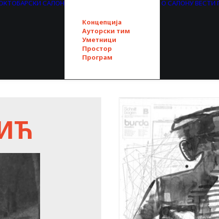
. ОКТОБАРСКИ САЛОН
О САЛОНУ
ВЕСТИ
Концепција
Ауторски тим
Уметници
Простор
Програм
ВИЋ