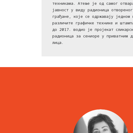
техникама. Атеље је од самог отвар
јавност у виду радионица отвореног
грађане, које се одржавају једном 
различите графичке технике и штамп
до 2017. водио је пројекат сликарс
радионица за сениоре у приватним д
лица.