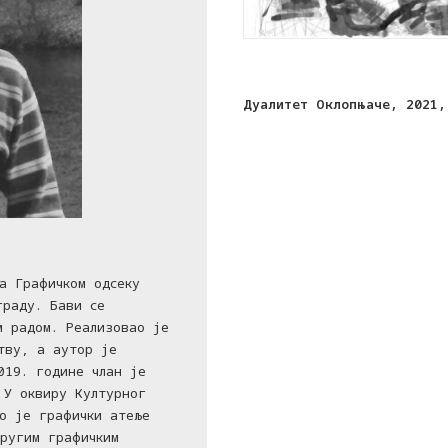
Дуалитет Оклопњаче, 2021,
а Графичком одсеку
граду. Бави се
м радом. Реализовао је
тву, а аутор је
019. године члан је
 У оквиру Културног
о је графички атеље
ругим графичким