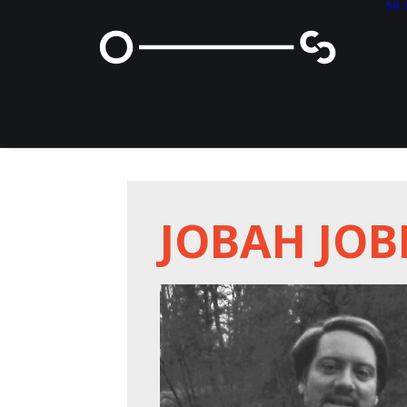
59
ЈОВАН ЈО