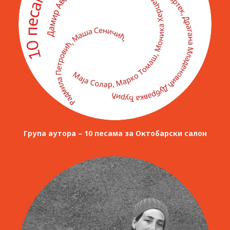
Група аутора – 10 песама за Октобарски салон