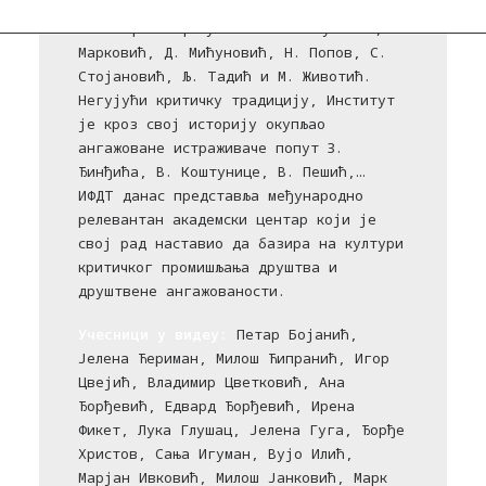
протеста 1968. уклоњени из наставе са
Филозофског факултета: З. Голубовић, М.
Марковић, Д. Мићуновић, Н. Попов, С.
Стојановић, Љ. Тадић и М. Животић.
Негујући критичку традицију, Институт
је кроз свој историју окупљао
ангажоване истраживаче попут З.
Ђинђића, В. Коштунице, В. Пешић,…
ИФДТ данас представља међународно
релевантан академски центар који је
свој рад наставио да базира на култури
критичког промишљања друштва и
друштвене ангажованости.
Учесници у видеу:
Петар Бојанић,
Јелена Ћериман, Милош Ћипранић, Игор
Цвејић, Владимир Цветковић, Ана
Ђорђевић, Едвард Ђорђевић, Ирена
Фикет, Лука Глушац, Јелена Гуга, Ђорђе
Христов, Сања Игуман, Вујо Илић,
Марјан Ивковић, Милош Јанковић, Марк