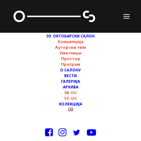
59. ОКТОБАРСКИ САЛОН
Концепција
Ауторски тим
Уметници
ИНСТИТУТ ЗА
Простор
Програм
ФИЛОЗОФИЈУ И
О САЛОНУ
ДРУШТВЕНУ ТЕОРИЈУ
ВЕСТИ
ГАЛЕРИЈА
АРХИВА
58. ОС
57. ОС
КОЛЕКЦИЈА
Институт за филозофију и друштвену
теорију (Универзитет у Београду)
основан је 1981. године како би на
њему своје запослење добили професори
који су у расплету након студентских