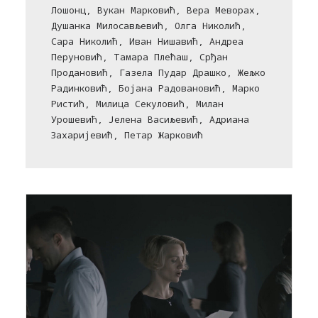
Лошонц, Вукан Марковић, Вера Меворах,
Душанка Милосављевић, Олга Николић,
Сара Николић, Иван Нишавић, Андреа
Перуновић, Тамара Плећаш, Срђан
Продановић, Газела Пудар Драшко, Жељко
Радинковић, Бојана Радовановић, Марко
Ристић, Милица Секуловић, Милан
Урошевић, Јелена Васиљевић, Адриана
Захаријевић, Петар Жарковић