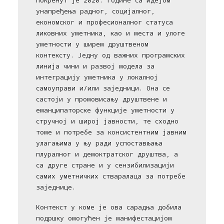
покренут је 2020. године са идејом
унапређења радног, социјалног,
економског и професионалног статуса
ликовних уметника, као и места и улоге
уметности у ширем друштвеном
контексту. Једну од важних програмских
линија чини и развој модела за
интеграцију уметника у локалној
самоуправи и/или заједници. Она се
састоји у промовисању друштвене и
еманципаторске функције уметности у
стручној и широј јавности, те сходно
томе и потребе за консистентним јавним
улагањима у њу ради успостављања
плуралног и демоктратског друштва, а
са друге стране и у сензибилизацији
самих уметничких стваралаца за потребе
заједнице.
Контекст у коме је ова сарадња добила
подршку омогућен је манифестацијом