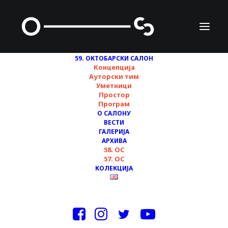
59. ОКТОБАРСКИ САЛОН
Концепција
Ауторски тим
Уметници
МЕСНА ЗАЈЕДНИЦА
Простор
Програм
„СТЈЕПАН ФИЛИПОВИЋ“
О САЛОНУ
И ДЕБАТНИ ПРОГРАМ
ВЕСТИ
ГАЛЕРИЈА
УЛУС-А
АРХИВА
58. ОС
57. ОС
КОЛЕКЦИЈА