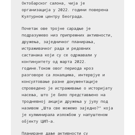
Октобарског салона, чија је
организација у 2022. години поверена
Културном центру Београда.
Почетак ове тројне сарадње је
подразумево низ припремних активности,
дружења, заједничког планирања,
истраживачког рада и редовних
састанака који су се одржавали у
континуитету од марта 2022.
године.Током овог периода кроз
разговоре са локалцима, интервјуе и
консултовање разне документације
спроведено је истраживање о историјату
насеља, што је било представљено на
тродневној акцији дружења у јулу под
називом „Шта све можемо заједно?“ која
је кулминирала изложбом у напуштеном
објекту ЦИП-а.
Планиране даље активности су