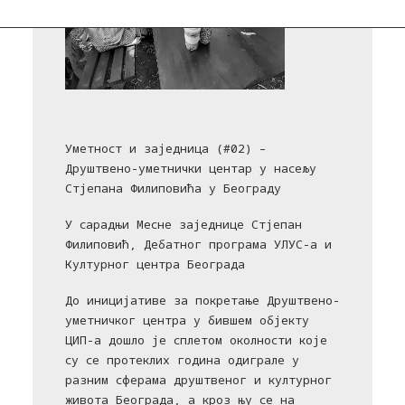
Уметност и заједница (#02) –
Друштвено-уметнички центар у насељу
Стјепана Филиповића у Београду
У сарадњи Месне заједнице Стјепан
Филиповић, Дебатног програма УЛУС-а и
Културног центра Београда
До иницијативе за покретање Друштвено-
уметничког центра у бившем објекту
ЦИП-а дошло је сплетом околности које
су се протеклих година одиграле у
разним сферама друштвеног и културног
живота Београда, а кроз њу се на