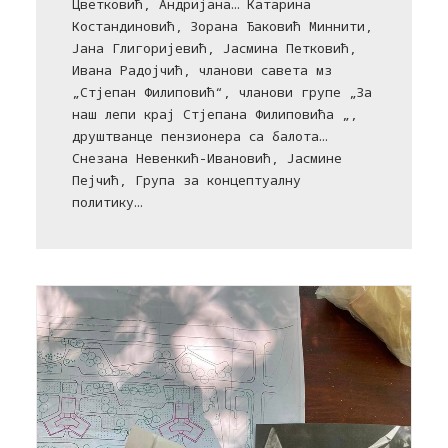
Цветковић, Андријана… Катарина
Костандиновић, Зорана Ђаковић Миннити,
Јана Глигоријевић, Јасмина Петковић,
Ивана Радојчић, чланови савета мз
„Стјепан Филиповић“, чланови групе „За
наш лепи крај Стјепана Филиповића „,
друштванце пензионера са балота…
Снезана Невенкић-Ивановић, Јасмине
Пејчић, Група за концептуалну
политику…