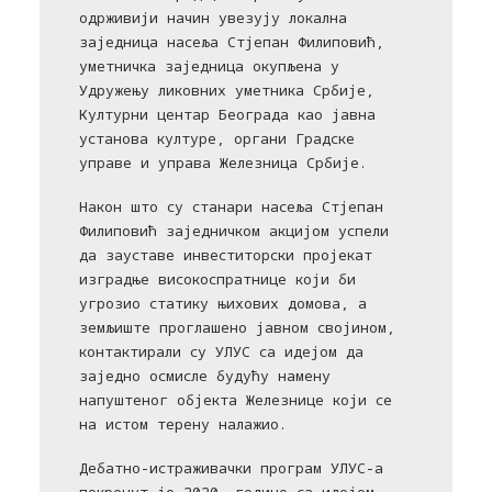
одрживији начин увезују локална
заједница насеља Стјепан Филиповић,
уметничка заједница окупљена у
Удружењу ликовних уметника Србије,
Културни центар Београда као јавна
установа културе, органи Градске
управе и управа Железница Србије.
Након што су станари насеља Стјепан
Филиповић заједничком акцијом успели
да зауставе инвеститорски пројекат
изградње високоспратнице који би
угрозио статику њихових домова, а
земљиште проглашено јавном својином,
контактирали су УЛУС са идејом да
заједно осмисле будућу намену
напуштеног објекта Железнице који се
на истом терену налажио.
Дебатно-истраживачки програм УЛУС-а