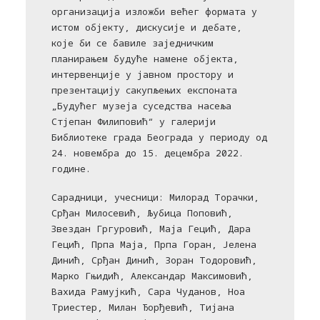
организација изложби већег формата у
истом објекту, дискусије и дебате,
које би се бавиле заједничким
планирањем будуће намене објекта,
интервенције у јавном простору и
презентацију сакупљењих експоната
„Будућег музеја суседства насеља
Стјепан Филиповић“ у галерији
Библиотеке града Београда у периоду од
24. новембра до 15. децембра 2022.
године.
Сарадници, учесници: Милорад Торачки,
Срђан Милосевић, Љубица Поповић,
Звездан Гргуровић, Маја Гецић, Дара
Гецић, Прпа Маја, Прпа Горан, Јелена
Динић, Срђан Динић, Зоран Тодоровић,
Марко Гњидић, Александар Максимовић,
Вахида Рамујкић, Сара Чуданов, Ноа
Триестер, Милан Ђорђевић, Тијана