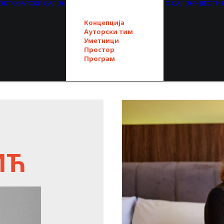
. ОКТОБАРСКИ САЛОН
О САЛОНУ
ВЕСТИ
Концепција
Ауторски тим
Уметници
Простор
Програм
ИЋ