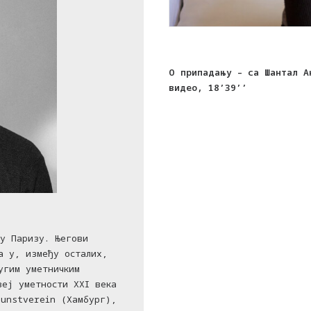
О припадању – са Шантал А
видео, 18’39’’
у Паризу. Његови
а у, између осталих,
угим уметничким
еј уметности XXI века
unstverein (Хамбург),