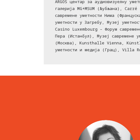
ARGOS центар за аудиовизуелну умет
галерија MG+MSUM (Љубљана), Carré 
савремене уметности Нима (Француск
уметности у Загребу, Музеј уметнос
Casino Luxembourg – Форум савремен
Пера (Истанбул), Музеј савремене у
(Москва), Kunsthalle Vienna, Künst
уметности и медија (Грац), Villa R