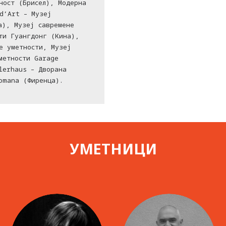
ност (Брисел), Модерна
d’Art – Музеј
а), Музеј савремене
ти Гуангдонг (Кина),
е уметности, Музеј
метности Garage
lerhaus – Дворана
omana (Фиренца).
УМЕТНИЦИ