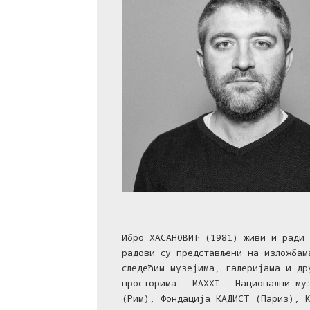
Ибро ХАСАНОВИЋ (1981) живи и ради 
радови су представљени на изложбам
следећим музејима, галеријама и др
просторима: MAXXI – Национални муз
(Рим), Фондација КАДИСТ (Париз), K