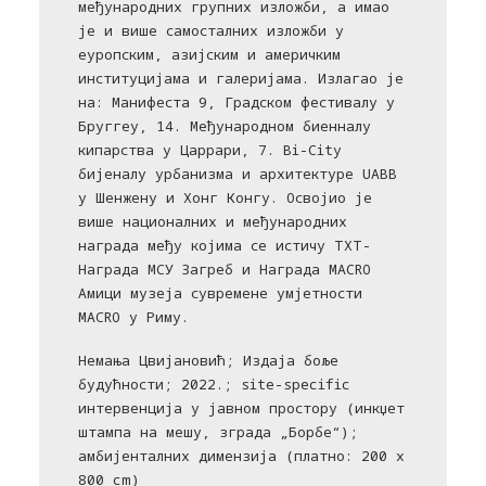
међународних групних изложби, а имао
је и више самосталних изложби у
еуропским, азијским и америчким
институцијама и галеријама. Излагао је
на: Манифеста 9, Градском фестивалу у
Бруггеу, 14. Међународном биенналу
кипарства у Царрари, 7. Bi-City
бијеналу урбанизма и архитектуре UABB
у Шенжену и Хонг Конгу. Освојио је
више националних и међународних
награда међу којима се истичу ТХТ-
Награда МСУ Загреб и Награда MACRO
Амици музеја сувремене умјетности
MACRO у Риму.
Немања Цвијановић; Издаја боље
будућности; 2022.; site-specific
интервенција у јавном простору (инкџет
штампа на мешу, зграда „Борбе“);
амбијенталних димензија (платно: 200 x
800 cm)