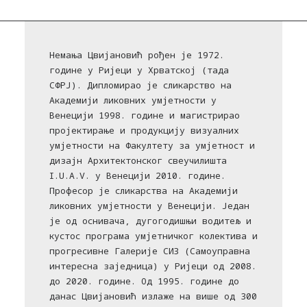
Немања Цвијановић рођен је 1972.
године у Ријеци у Хрватској (тада
СФРЈ). Дипломирао је сликарство на
Академији ликовних умјетности у
Венецији 1998. године и магистрирао
пројектирање и продукцију визуалних
умјетности на Факултету за умјетност и
дизајн Архитектонског свеучилишта
I.U.A.V. у Венецији 2010. године.
Професор је сликарства на Академији
ликовних умјетности у Венецији. Један
је од оснивача, дугогодишњи водитељ и
кустос програма умјетничког колектива и
прогресивне Галерије СИЗ (Самоуправна
интересна заједница) у Ријеци од 2008.
до 2020. године. Од 1995. године до
данас Цвијановић излаже на више од 300