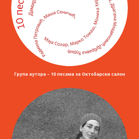
Група аутора – 10 песама за Октобарски салон