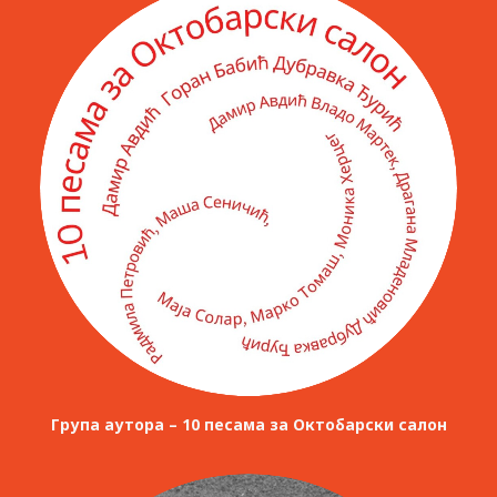
Група аутора – 10 песама за Октобарски салон