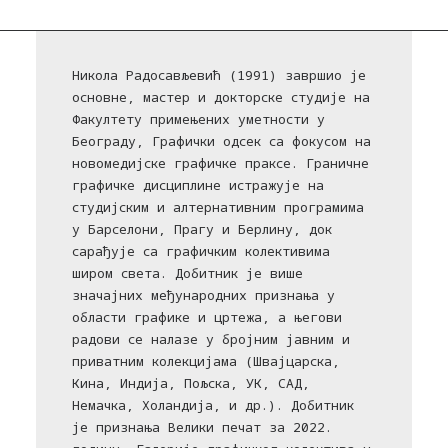
Никола Радосављевић (1991) завршио је
основне, мастер и докторске студије на
Факултету примењених уметности у
Београду, Графички одсек са фокусом на
новомедијске графичке праксе. Граничне
графичке дисциплине истражује на
студијским и алтернативним програмима
у Барселони, Прагу и Берлину, док
сарађује са графичким колективима
широм света. Добитник је више
значајних међународних признања у
области графике и цртежа, а његови
радови се налазе у бројним јавним и
приватним колекцијама (Швајцарска,
Кина, Индија, Пољска, УК, САД,
Немачка, Холандија, и др.). Добитник
је признања Велики печат за 2022.