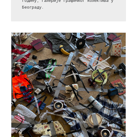
годину, Галерије графичког колектива у
Београду.